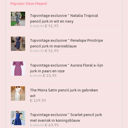
Populair Deze Maand
Topvintage exclusive ~ Natalia Tropical
pencil jurk in wit en navy
€
51,95
€
129,95
Topvintage exclusive ~ Penelope Pinstripe
pencil jurk in marineblauw
€
51,95
€
129,95
Topvintage exclusive ~ Aurora Floral a-lijn
jurk in paars en roze
€
23,95
€
59,95
The Moira Satin pencil jurk in gebroken
wit
€
129,95
Topvintage exclusive ~ Scarlet pencil jurk
met overrok in koningsblauw
€
63,95
€
159,95