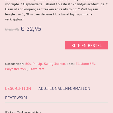
voorzijde * Geplooide tailleband * Vaste strikbandjes achterzijde *
Geen rits of knopen; aantrekken en ready to go! * Valt bij een
lengte van 1,70 m over de knie * Exclusief bij Topvintage
verkrijgbaar
€
32,95
€
65,95
KLIK EN BESTEL
50s
PinUp
Swing Jurken
Elastane 5%
Categorieën:
,
,
.
Tags:
,
Polyester 95%
Travelstof
,
.
DESCRIPTION
ADDITIONAL INFORMATION
REVIEWS(0)
Extra Informatie: