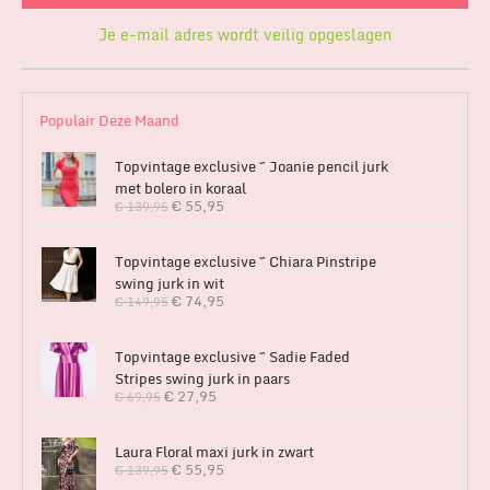
Je e-mail adres wordt veilig opgeslagen
Populair Deze Maand
Topvintage exclusive ~ Joanie pencil jurk
met bolero in koraal
€
55,95
€
139,95
Topvintage exclusive ~ Chiara Pinstripe
swing jurk in wit
€
74,95
€
149,95
Topvintage exclusive ~ Sadie Faded
Stripes swing jurk in paars
€
27,95
€
69,95
Laura Floral maxi jurk in zwart
€
55,95
€
139,95