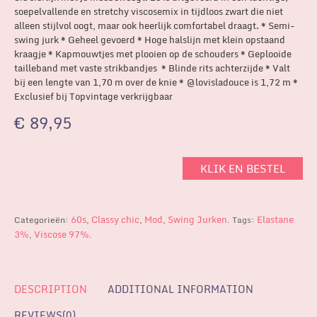
soepelvallende en stretchy viscosemix in tijdloos zwart die niet
alleen stijlvol oogt, maar ook heerlijk comfortabel draagt. * Semi-
swing jurk * Geheel gevoerd * Hoge halslijn met klein opstaand
kraagje * Kapmouwtjes met plooien op de schouders * Geplooide
tailleband met vaste strikbandjes * Blinde rits achterzijde * Valt
bij een lengte van 1,70 m over de knie * @lovisladouce is 1,72 m *
Exclusief bij Topvintage verkrijgbaar
€
89,95
KLIK EN BESTEL
60s
Classy chic
Mod
Swing Jurken
Elastane
Categorieën:
,
,
,
.
Tags:
3%
Viscose 97%
,
.
DESCRIPTION
ADDITIONAL INFORMATION
REVIEWS(0)