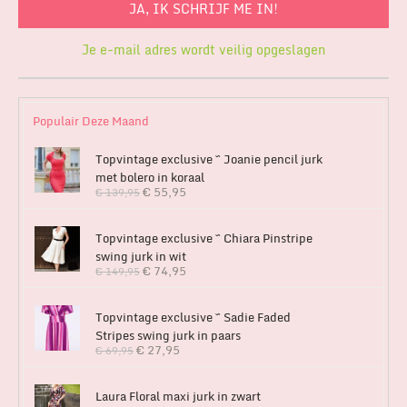
Je e-mail adres wordt veilig opgeslagen
Populair Deze Maand
Topvintage exclusive ~ Joanie pencil jurk
met bolero in koraal
€
55,95
€
139,95
Topvintage exclusive ~ Chiara Pinstripe
swing jurk in wit
€
74,95
€
149,95
Topvintage exclusive ~ Sadie Faded
Stripes swing jurk in paars
€
27,95
€
69,95
Laura Floral maxi jurk in zwart