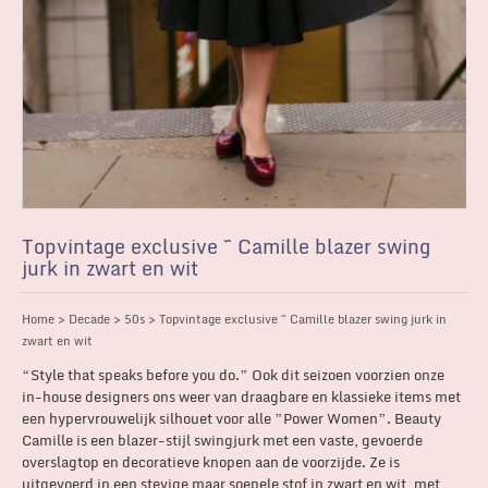
Topvintage exclusive ~ Camille blazer swing
jurk in zwart en wit
Home
>
Decade
>
50s
> Topvintage exclusive ~ Camille blazer swing jurk in
zwart en wit
“Style that speaks before you do.” Ook dit seizoen voorzien onze
in-house designers ons weer van draagbare en klassieke items met
een hypervrouwelijk silhouet voor alle ”Power Women”. Beauty
Camille is een blazer-stijl swingjurk met een vaste, gevoerde
overslagtop en decoratieve knopen aan de voorzijde. Ze is
uitgevoerd in een stevige maar soepele stof in zwart en wit, met