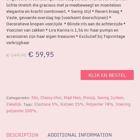
lichte stretch die gracieus met je meebeweegt en moeiteloos
elegantie en kracht combineert. * Swing stijl * Revers kraag *
Vaste, gevoerde overslag top (voorkomt doorschijnen) *
Decoratieve knopen voorzijde * Blinde rits aan de achterzijde *
Voorzien van zakken * Lira Karina is 1,56 m: haar pumps en
accessoires zijn haar eigen treasures * Exclusief bij Topvintage
verkrijgbaar
€
59,95
€
149,95
KLIK EN BESTEL
50s
Classy chic
Mad Men
PinUp
Swing Jurken
Categorieën:
,
,
,
,
,
Zakelijk
Elastane 5%
Katoen 25%
Polyester 78%
Voering
.
Tags:
,
,
,
polyester 100%
.
DESCRIPTION
ADDITIONAL INFORMATION