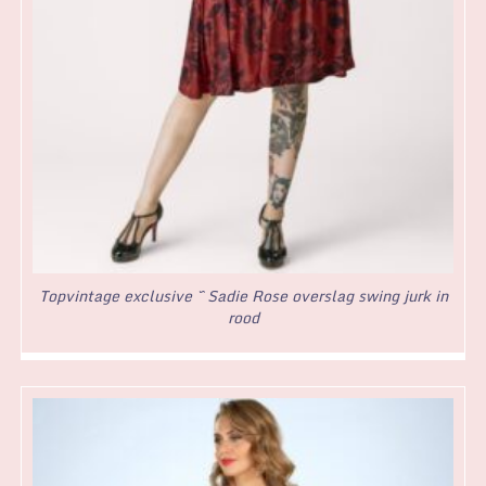
Topvintage exclusive ~ Sadie Rose overslag swing jurk in
rood