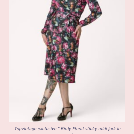
Topvintage exclusive ~ Birdy Floral slinky midi jurk in