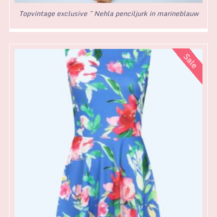
Topvintage exclusive ~ Nehla penciljurk in marineblauw