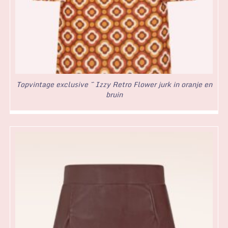
Topvintage exclusive ~ Izzy Retro Flower jurk in oranje en
bruin