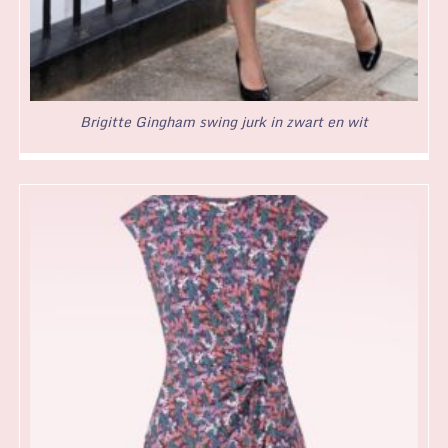
Brigitte Gingham swing jurk in zwart en wit