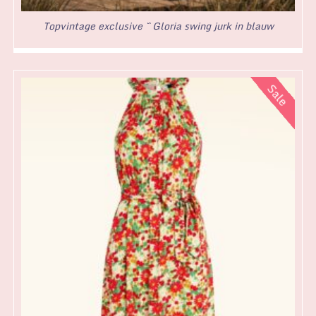
Topvintage exclusive ~ Gloria swing jurk in blauw