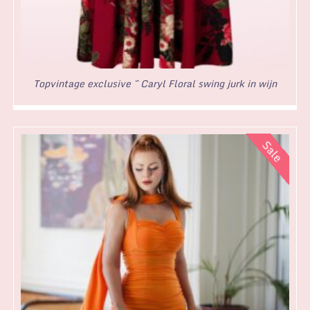
Topvintage exclusive ~ Caryl Floral swing jurk in wijn