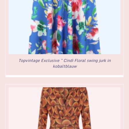
Topvintage Exclusive ~ Cindi Floral swing jurk in
kobaltblauw