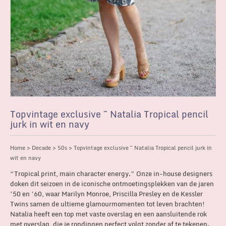
Topvintage exclusive ~ Natalia Tropical pencil
jurk in wit en navy
Home
>
Decade
>
50s
> Topvintage exclusive ~ Natalia Tropical pencil jurk in
wit en navy
“Tropical print, main character energy.” Onze in-house designers
doken dit seizoen in de iconische ontmoetingsplekken van de jaren
’50 en ’60, waar Marilyn Monroe, Priscilla Presley en de Kessler
Twins samen de ultieme glamourmomenten tot leven brachten!
Natalia heeft een top met vaste overslag en een aansluitende rok
met overslag, die je rondingen perfect volgt zonder af te tekenen.