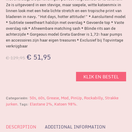
Ze is uitgevoerd in een stevige, maar soepele, witte katoenmix in
linnen look met een hele lichte stretch en een tropische print van
bladeren in navy. ”Hot days, hotter attitude!” * Aansluitend model
* Subtiele sweetheart halslijn met overslag * Gevoerde top * Vaste
overslag rok * Afneembare matching sash * Blinde rits aan de
achterzijde * Gorgeous model Greta Gardner is 1,72: haar pumps
en accessoires zijn haar eigen treasures * Exclusief bij Topvintage
verkrijgbaar
€
51,95
€
129,95
KLIK EN BESTEL
50s
60s
Grease
Mod
PinUp
Rockabilly
Strakke
Categorieën:
,
,
,
,
,
,
jurken
Elastane 2%
Katoen 98%
.
Tags:
,
.
DESCRIPTION
ADDITIONAL INFORMATION