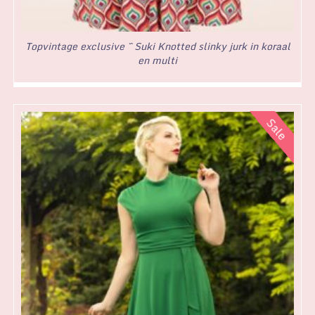
Topvintage exclusive ~ Suki Knotted slinky jurk in koraal
en multi