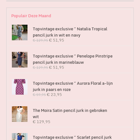
Populair Deze Maand
Topvintage exclusive ~ Natalia Tropical
pencil jurk in wit en navy
€
51,95
€
129,95
Topvintage exclusive ~ Penelope Pinstripe
pencil jurk in marineblauw
€
51,95
€
129,95
Topvintage exclusive ~ Aurora Floral a-lijn
jurk in paars en roze
€
23,95
€
59,95
The Moira Satin pencil jurk in gebroken
wit
€
129,95
Topvintage exclusive ~ Scarlet pencil jurk