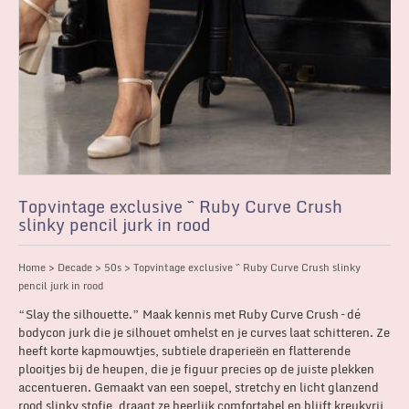
Topvintage exclusive ~ Ruby Curve Crush
slinky pencil jurk in rood
Home
>
Decade
>
50s
> Topvintage exclusive ~ Ruby Curve Crush slinky
pencil jurk in rood
“Slay the silhouette.” Maak kennis met Ruby Curve Crush – dé
bodycon jurk die je silhouet omhelst en je curves laat schitteren. Ze
heeft korte kapmouwtjes, subtiele draperieën en flatterende
plooitjes bij de heupen, die je figuur precies op de juiste plekken
accentueren. Gemaakt van een soepel, stretchy en licht glanzend
rood slinky stofje, draagt ze heerlijk comfortabel en blijft kreukvrij,