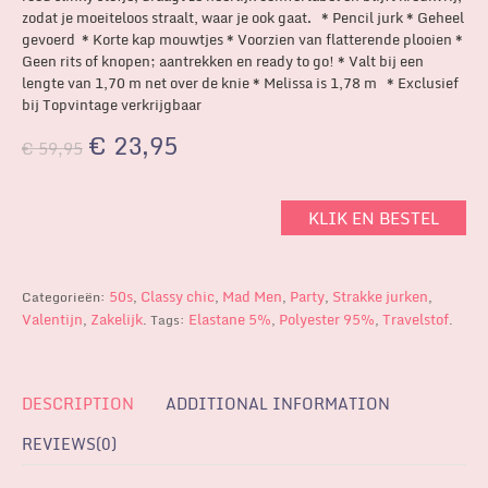
zodat je moeiteloos straalt, waar je ook gaat. * Pencil jurk * Geheel
gevoerd * Korte kap mouwtjes * Voorzien van flatterende plooien *
Geen rits of knopen; aantrekken en ready to go! * Valt bij een
lengte van 1,70 m net over de knie * Melissa is 1,78 m * Exclusief
bij Topvintage verkrijgbaar
€
23,95
€
59,95
KLIK EN BESTEL
50s
Classy chic
Mad Men
Party
Strakke jurken
Categorieën:
,
,
,
,
,
Valentijn
Zakelijk
Elastane 5%
Polyester 95%
Travelstof
,
.
Tags:
,
,
.
DESCRIPTION
ADDITIONAL INFORMATION
REVIEWS(0)