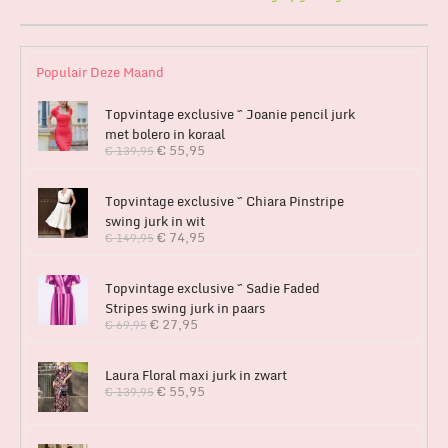
Populair Deze Maand
Topvintage exclusive ~ Joanie pencil jurk
met bolero in koraal
€
55,95
€
139,95
Topvintage exclusive ~ Chiara Pinstripe
swing jurk in wit
€
74,95
€
149,95
Topvintage exclusive ~ Sadie Faded
Stripes swing jurk in paars
€
27,95
€
69,95
Laura Floral maxi jurk in zwart
€
55,95
€
139,95