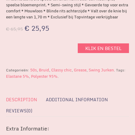
speelse bloemenprint. * Semi-swing stijl * Gevoerde top voor extra
comfort * Mouwloos * Blinde rits achterzijde * Valt over de knie bij
een lengte van 1,70 m * Exclusief bij Topvintage verkrijgbaar
€
25,95
€
65,95
KLIK EN BESTEL
50s
Bruid
Classy chic
Grease
Swing Jurken
Categorieën:
,
,
,
,
.
Tags:
Elastane 5%
Polyester 95%
,
.
DESCRIPTION
ADDITIONAL INFORMATION
REVIEWS(0)
Extra Informatie: