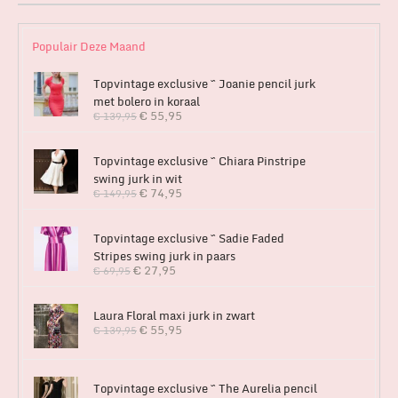
Populair Deze Maand
Topvintage exclusive ~ Joanie pencil jurk
met bolero in koraal
€
55,95
€
139,95
Topvintage exclusive ~ Chiara Pinstripe
swing jurk in wit
€
74,95
€
149,95
Topvintage exclusive ~ Sadie Faded
Stripes swing jurk in paars
€
27,95
€
69,95
Laura Floral maxi jurk in zwart
€
55,95
€
139,95
Topvintage exclusive ~ The Aurelia pencil