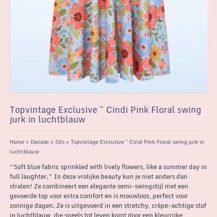
Topvintage Exclusive ~ Cindi Pink Floral swing
jurk in luchtblauw
Home
>
Decade
>
50s
> Topvintage Exclusive ~ Cindi Pink Floral swing jurk in
luchtblauw
“Soft blue fabric sprinkled with lively flowers, like a summer day in
full laughter.” In deze vrolijke beauty kun je niet anders dan
stralen! Ze combineert een elegante semi-swingstijl met een
gevoerde top voor extra comfort en is mouwloos, perfect voor
zonnige dagen. Ze is uitgevoerd in een stretchy, crêpe-achtige stof
in luchtblauw, die speels tot leven komt door een kleurrijke,