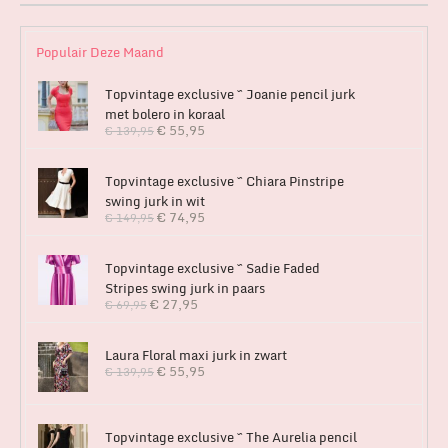
Populair Deze Maand
Topvintage exclusive ~ Joanie pencil jurk
met bolero in koraal
€
55,95
€
139,95
Topvintage exclusive ~ Chiara Pinstripe
swing jurk in wit
€
74,95
€
149,95
Topvintage exclusive ~ Sadie Faded
Stripes swing jurk in paars
€
27,95
€
69,95
Laura Floral maxi jurk in zwart
€
55,95
€
139,95
Topvintage exclusive ~ The Aurelia pencil