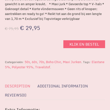
gewicht is en amper kreukt. * Maxi jurk * Gevoerde top * V-hals *
Geknoopt detail * Korte vlindermouwen * Geen rits of knopen;
aantrekken en ready to go! * Reikt tot aan de grond bij een lengte
van 1,70 m * Exclusief bij Topvintage verkrijgbaar
€
29,95
€
75,95
KLIK EN BESTEL
50s
60s
70s
Boho Chic
Maxi Jurken
Elastane
Categorieën:
,
,
,
,
.
Tags:
5%
Polyester 95%
Travelstof
,
,
.
DESCRIPTION
ADDITIONAL INFORMATION
REVIEWS(0)
Extra Informatie: