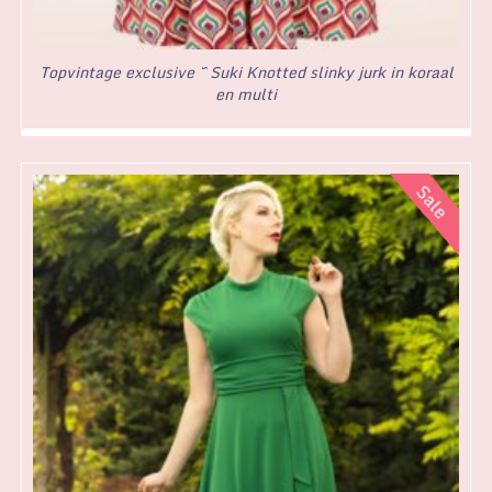
Topvintage exclusive ~ Suki Knotted slinky jurk in koraal
en multi