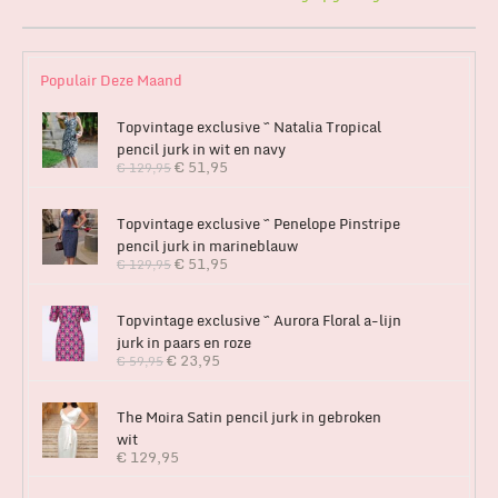
Populair Deze Maand
Topvintage exclusive ~ Natalia Tropical
pencil jurk in wit en navy
€
51,95
€
129,95
Topvintage exclusive ~ Penelope Pinstripe
pencil jurk in marineblauw
€
51,95
€
129,95
Topvintage exclusive ~ Aurora Floral a-lijn
jurk in paars en roze
€
23,95
€
59,95
The Moira Satin pencil jurk in gebroken
wit
€
129,95