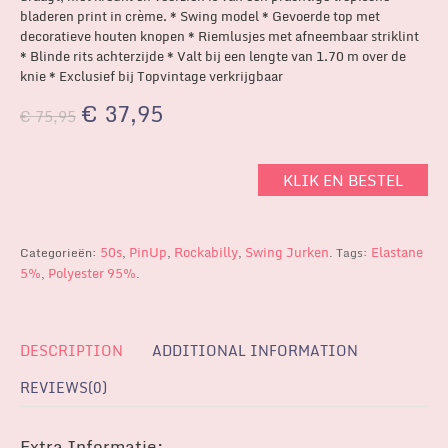
bladeren print in crème. * Swing model * Gevoerde top met
decoratieve houten knopen * Riemlusjes met afneembaar striklint
* Blinde rits achterzijde * Valt bij een lengte van 1.70 m over de
knie * Exclusief bij Topvintage verkrijgbaar
€
37,95
€
75,95
KLIK EN BESTEL
50s
PinUp
Rockabilly
Swing Jurken
Elastane
Categorieën:
,
,
,
.
Tags:
5%
Polyester 95%
,
.
DESCRIPTION
ADDITIONAL INFORMATION
REVIEWS(0)
Extra Informatie: