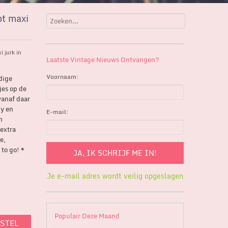
ot maxi
i jurk in
Laatste Vintage Nieuws Ontvangen?
Voornaam:
dige
jes op de
vanaf daar
hy en
E-mail:
n
 extra
e,
to go! *
Je e-mail adres wordt veilig opgeslagen
Populair Deze Maand
ESTEL