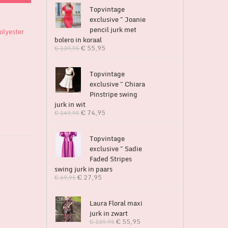
Topvintage
exclusive ~ Joanie
pencil jurk met
olyester
bolero in koraal
€
55,95
€
139,95
Topvintage
exclusive ~ Chiara
Pinstripe swing
jurk in wit
€
74,95
€
149,95
Topvintage
exclusive ~ Sadie
Faded Stripes
swing jurk in paars
€
27,95
€
69,95
Laura Floral maxi
jurk in zwart
€
55,95
€
139,95