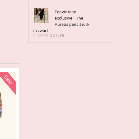
Topvintage
exclusive ~ The
Aurelia pencil jurk
in zwart
€
64,95
€
129,95