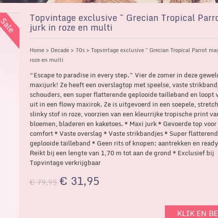
Topvintage exclusive ~ Grecian Tropical Parr
jurk in roze en multi
Home
>
Decade
>
70s
> Topvintage exclusive ~ Grecian Tropical Parrot max
roze en multi
“Escape to paradise in every step.” Vier de zomer in deze gewel
maxijurk! Ze heeft een overslagtop met speelse, vaste strikband
schouders, een super flatterende geplooide tailleband en loopt 
uit in een flowy maxirok. Ze is uitgevoerd in een soepele, stretc
slinky stof in roze, voorzien van een kleurrijke tropische print va
bloemen, bladeren en kaketoes. * Maxi jurk * Gevoerde top voor
comfort * Vaste overslag * Vaste strikbandjes * Super flatterend
geplooide tailleband * Geen rits of knopen; aantrekken en ready 
Reikt bij een lengte van 1,70 m tot aan de grond * Exclusief bij
Topvintage verkrijgbaar
€
31,95
€
79,95
KLIK EN B