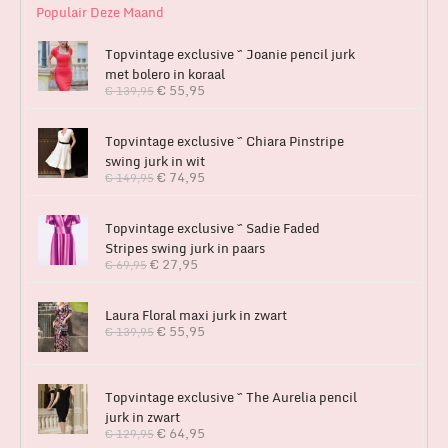
Populair Deze Maand
Topvintage exclusive ~ Joanie pencil jurk
met bolero in koraal
€
55,95
€
139,95
Topvintage exclusive ~ Chiara Pinstripe
swing jurk in wit
€
74,95
€
149,95
Topvintage exclusive ~ Sadie Faded
Stripes swing jurk in paars
€
27,95
€
69,95
Laura Floral maxi jurk in zwart
€
55,95
€
139,95
Topvintage exclusive ~ The Aurelia pencil
jurk in zwart
€
64,95
€
129,95