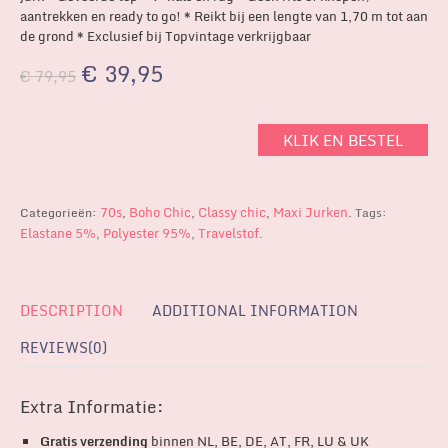
aantrekken en ready to go! * Reikt bij een lengte van 1,70 m tot aan
de grond * Exclusief bij Topvintage verkrijgbaar
€
39,95
€
79,95
KLIK EN BESTEL
70s
Boho Chic
Classy chic
Maxi Jurken
Categorieën:
,
,
,
.
Tags:
Elastane 5%
Polyester 95%
Travelstof
,
,
.
DESCRIPTION
ADDITIONAL INFORMATION
REVIEWS(0)
Extra Informatie:
Gratis verzending
binnen NL, BE, DE, AT, FR, LU & UK