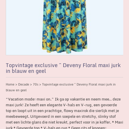
Topvintage exclusive ~ Deveny Floral maxi jurk
in blauw en geel
Home
>
Decade
>
70s
> Topvintage exclusive ~ Deveny Floral maxi jurk in
blauw en geel
“Vacation mode: maxi on.” Ik ga op vakantie en neem mee… deze
maxi jurk! Ze heeft een elegante V-hals en V-rug, een gevoerde
top en loopt uit in een prachtige, flowy maxirok die sierlijk met je
meebeweegt. Uitgevoerd in een soepele en stretchy, slinky stof
met een lichte glans die niet kreukt, perfect voor in je koffer. * Maxi
jurk * Gevoerde top * V-hals en rug * Geen rits of knopen;