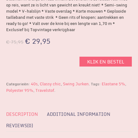
op reis, want ze is licht van gewicht en kreukt niet! * Semi-swing
model * V-halslijn * Vaste overslag * Korte mouwen * Geplooide
tailleband met vaste strik * Geen rits of knopen; aantrekken en
ready to go! * Valt over de knie bij een lengte van 1,70 m *
Exclusief bij Topvintage verkrijgbaar
€
29,95
€
75,95
KLIK EN BESTEL
40s
Classy chic
Swing Jurken
Elastane 5%
Categorieën:
,
,
.
Tags:
,
Polyester 95%
Travelstof
,
.
DESCRIPTION
ADDITIONAL INFORMATION
REVIEWS(0)