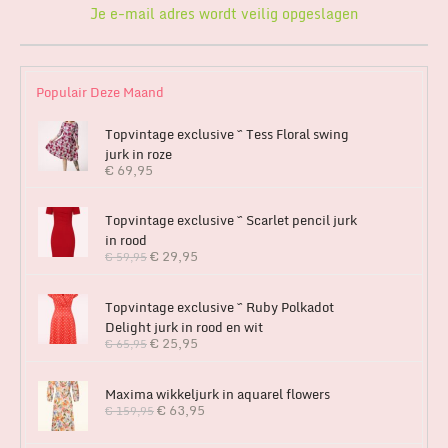
Je e-mail adres wordt veilig opgeslagen
Populair Deze Maand
Topvintage exclusive ~ Tess Floral swing
jurk in roze
€
69,95
Topvintage exclusive ~ Scarlet pencil jurk
in rood
€
29,95
€
59,95
Topvintage exclusive ~ Ruby Polkadot
Delight jurk in rood en wit
€
25,95
€
65,95
Maxima wikkeljurk in aquarel flowers
€
63,95
€
159,95