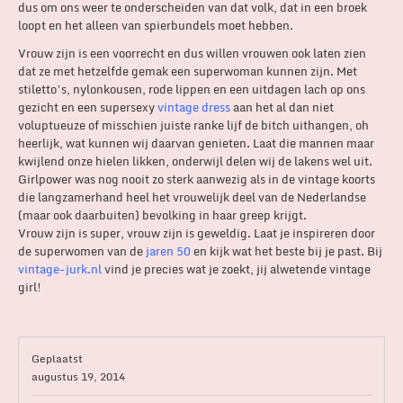
dus om ons weer te onderscheiden van dat volk, dat in een broek
loopt en het alleen van spierbundels moet hebben.
Vrouw zijn is een voorrecht en dus willen vrouwen ook laten zien
dat ze met hetzelfde gemak een superwoman kunnen zijn. Met
stiletto’s, nylonkousen, rode lippen en een uitdagen lach op ons
gezicht en een supersexy
vintage dress
aan het al dan niet
voluptueuze of misschien juiste ranke lijf de bitch uithangen, oh
heerlijk, wat kunnen wij daarvan genieten. Laat die mannen maar
kwijlend onze hielen likken, onderwijl delen wij de lakens wel uit.
Girlpower was nog nooit zo sterk aanwezig als in de vintage koorts
die langzamerhand heel het vrouwelijk deel van de Nederlandse
(maar ook daarbuiten) bevolking in haar greep krijgt.
Vrouw zijn is super, vrouw zijn is geweldig. Laat je inspireren door
de superwomen van de
jaren 50
en kijk wat het beste bij je past. Bij
vintage-jurk.nl
vind je precies wat je zoekt, jij alwetende vintage
girl!
Geplaatst
augustus 19, 2014