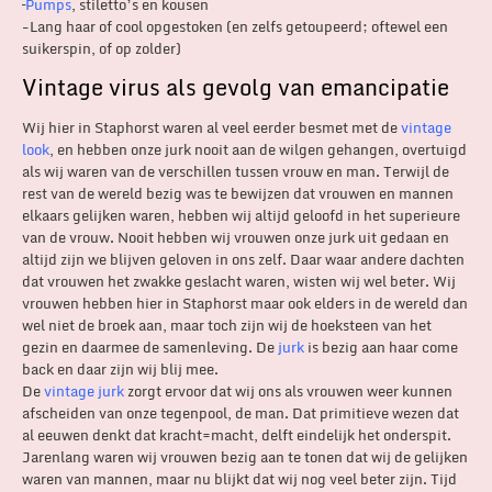
–
Pumps
, stiletto’s en kousen
-Lang haar of cool opgestoken (en zelfs getoupeerd; oftewel een
suikerspin, of op zolder)
Vintage virus als gevolg van emancipatie
Wij hier in Staphorst waren al veel eerder besmet met de
vintage
look
, en hebben onze jurk nooit aan de wilgen gehangen, overtuigd
als wij waren van de verschillen tussen vrouw en man. Terwijl de
rest van de wereld bezig was te bewijzen dat vrouwen en mannen
elkaars gelijken waren, hebben wij altijd geloofd in het superieure
van de vrouw. Nooit hebben wij vrouwen onze jurk uit gedaan en
altijd zijn we blijven geloven in ons zelf. Daar waar andere dachten
dat vrouwen het zwakke geslacht waren, wisten wij wel beter. Wij
vrouwen hebben hier in Staphorst maar ook elders in de wereld dan
wel niet de broek aan, maar toch zijn wij de hoeksteen van het
gezin en daarmee de samenleving. De
jurk
is bezig aan haar come
back en daar zijn wij blij mee.
De
vintage jurk
zorgt ervoor dat wij ons als vrouwen weer kunnen
afscheiden van onze tegenpool, de man. Dat primitieve wezen dat
al eeuwen denkt dat kracht=macht, delft eindelijk het onderspit.
Jarenlang waren wij vrouwen bezig aan te tonen dat wij de gelijken
waren van mannen, maar nu blijkt dat wij nog veel beter zijn. Tijd