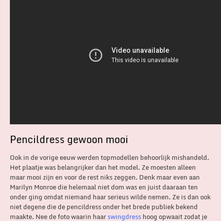
Pencildress gewoon mooi
Ook in de vorige eeuw werden topmodellen behoorlijk mishandeld.
Het plaatje was belangrijker dan het model. Ze moesten alleen
maar mooi zijn en voor de rest niks zeggen. Denk maar even aan
Marilyn Monroe die helemaal niet dom was en juist daaraan ten
onder ging omdat niemand haar serieus wilde nemen. Ze is dan ook
niet degene die de pencildress onder het brede publiek bekend
maakte. Nee de foto waarin haar
swingdress
hoog opwaait zodat je