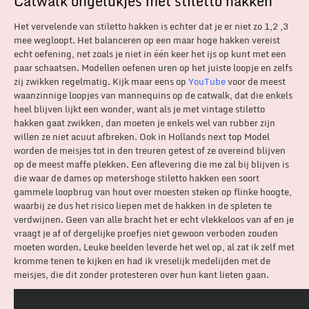
Catwalk ongelukjes met stiletto hakken
Het vervelende van stiletto hakken is echter dat je er niet zo 1,2 ,3
mee wegloopt. Het balanceren op een maar hoge hakken vereist
echt oefening, net zoals je niet in één keer het ijs op kunt met een
paar schaatsen. Modellen oefenen uren op het juiste loopje en zelfs
zij zwikken regelmatig. Kijk maar eens op
YouTube
voor de meest
waanzinnige loopjes van mannequins op de catwalk, dat die enkels
heel blijven lijkt een wonder, want als je met vintage stiletto
hakken gaat zwikken, dan moeten je enkels wel van rubber zijn
willen ze niet acuut afbreken. Ook in Hollands next top Model
worden de meisjes tot in den treuren getest of ze overeind blijven
op de meest maffe plekken. Een aflevering die me zal bij blijven is
die waar de dames op metershoge stiletto hakken een soort
gammele loopbrug van hout over moesten steken op flinke hoogte,
waarbij ze dus het risico liepen met de hakken in de spleten te
verdwijnen. Geen van alle bracht het er echt vlekkeloos van af en je
vraagt je af of dergelijke proefjes niet gewoon verboden zouden
moeten worden. Leuke beelden leverde het wel op, al zat ik zelf met
kromme tenen te kijken en had ik vreselijk medelijden met de
meisjes, die dit zonder protesteren over hun kant lieten gaan.