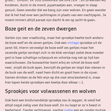
groot…”OMDAT IK JOU DAARMEE GA OPETEN”. En zo werden wij
kinderen, duim in de mond, pyjamaatjes aan, vroeger in slaap
gesust. Geen wonder dat we bang zijn voor wolven. En geen wonder
dat ik het had over een jachtnapon in plaats van een nachtjapon. Je
moest immers altijd paraat zijn dacht ik om op jacht te gaan.
Boze geit en de zeven dwergen
Geiten zijn zeer vraatlustig, maar het sprookje heette toch anders:
de boze wolf en de zeven geitjes. Ook een
vintage
sprookje uit de
jaren 50. Hierin verzwelgt de boze wolf zes geitjes maar het
zevende geitje verstopt zich in de klok verstopt zodat deze moeder
geit in haar schattige ruitjesjurk en schortje nog net op tijd kan
waarschuwen. De boswachter komt erbij en schiet de boze wolf
neer, snijdt de buik open, bevrijdt de geitjes en stopt dan stenen in
de buik van de wolf, naait hem dicht en gooit hem in de vijver.
Samen drinken ze de fels wijn op die voor oma bestemd is, maar
hier lopen beide sprookjes een beetje door elkaar :-).
Sprookjes voor volwassenen en wolven
Ook best een kindvriendelijk sprookje zou ik zeggen, ik vond het
altijd nogal zielig voor die boze wolf. En nu loopt er zo’n beest in
Nederland. Zonder jachtnapon, pardon
jurkje
aan en zonder mutsje