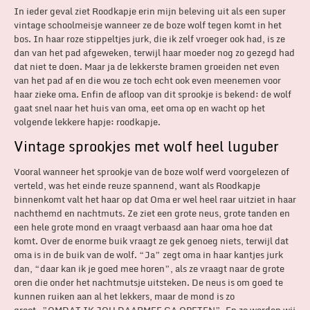
In ieder geval ziet Roodkapje erin mijn beleving uit als een super
vintage schoolmeisje wanneer ze de boze wolf tegen komt in het
bos. In haar roze stippeltjes jurk, die ik zelf vroeger ook had, is ze
dan van het pad afgeweken, terwijl haar moeder nog zo gezegd had
dat niet te doen. Maar ja de lekkerste bramen groeiden net even
van het pad af en die wou ze toch echt ook even meenemen voor
haar zieke oma. Enfin de afloop van dit sprookje is bekend: de wolf
gaat snel naar het huis van oma, eet oma op en wacht op het
volgende lekkere hapje: roodkapje.
Vintage sprookjes met wolf heel luguber
Vooral wanneer het sprookje van de boze wolf werd voorgelezen of
verteld, was het einde reuze spannend, want als Roodkapje
binnenkomt valt het haar op dat Oma er wel heel raar uitziet in haar
nachthemd en nachtmuts. Ze ziet een grote neus, grote tanden en
een hele grote mond en vraagt verbaasd aan haar oma hoe dat
komt. Over de enorme buik vraagt ze gek genoeg niets, terwijl dat
oma is in de buik van de wolf. “Ja” zegt oma in haar kantjes jurk
dan, “daar kan ik je goed mee horen”, als ze vraagt naar de grote
oren die onder het nachtmutsje uitsteken. De neus is om goed te
kunnen ruiken aan al het lekkers, maar de mond is zo