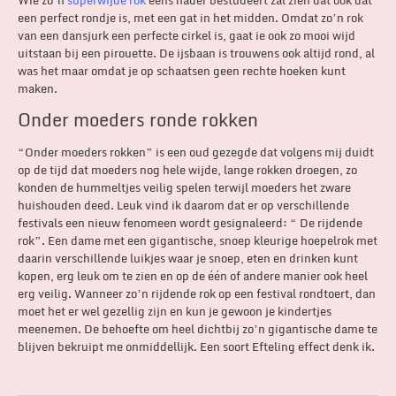
Wie zo’n
superwijde rok
eens nader bestudeert zal zien dat ook dat
een perfect rondje is, met een gat in het midden. Omdat zo’n rok
van een dansjurk een perfecte cirkel is, gaat ie ook zo mooi wijd
uitstaan bij een pirouette. De ijsbaan is trouwens ook altijd rond, al
was het maar omdat je op schaatsen geen rechte hoeken kunt
maken.
Onder moeders ronde rokken
“Onder moeders rokken” is een oud gezegde dat volgens mij duidt
op de tijd dat moeders nog hele wijde, lange rokken droegen, zo
konden de hummeltjes veilig spelen terwijl moeders het zware
huishouden deed. Leuk vind ik daarom dat er op verschillende
festivals een nieuw fenomeen wordt gesignaleerd: “ De rijdende
rok”. Een dame met een gigantische, snoep kleurige hoepelrok met
daarin verschillende luikjes waar je snoep, eten en drinken kunt
kopen, erg leuk om te zien en op de één of andere manier ook heel
erg veilig. Wanneer zo’n rijdende rok op een festival rondtoert, dan
moet het er wel gezellig zijn en kun je gewoon je kindertjes
meenemen. De behoefte om heel dichtbij zo’n gigantische dame te
blijven bekruipt me onmiddellijk. Een soort Efteling effect denk ik.