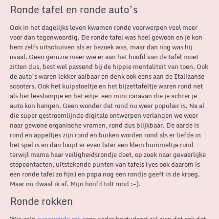
Ronde tafel en ronde auto’s
Ook in het dagelijks leven kwamen ronde voorwerpen veel meer
voor dan tegenwoordig. De ronde tafel was heel gewoon en je kon
hem zelfs uitschuiven als er bezoek was, maar dan nog was hij
ovaal. Geen geruzie meer wie er aan het hoofd van de tafel moet
zitten dus, best wel passend bij de hippie mentaliteit van toen. Ook
de auto’s waren lekker aaibaar en denk ook eens aan de Italiaanse
scooters. Ook het kuipstoeltje en het bijzettafeltje waren rond net
als het leeslampje en het eitje, een mini caravan die je achter je
auto kon hangen. Geen wonder dat rond nu weer populair is. Na al
die super gestroomlijnde digitale ontwerpen verlangen we weer
naar gewone organische vromen, rond dus blijkbaar. De aarde is
rond en appeltjes zijn rond en buiken worden rond als er liefde in
het spel is en dan loopt er even later een klein hummeltje rond
terwijl mama haar veiligheidsrondje doet, op zoek naar gevaarlijke
stopcontacten, uitstekende punten van tafels (yes ook daarom is
een ronde tafel zo fijn) en papa nog een rondje geeft in de kroeg.
Maar nu dwaal ik af. Mijn hoofd tolt rond :-).
Ronde rokken