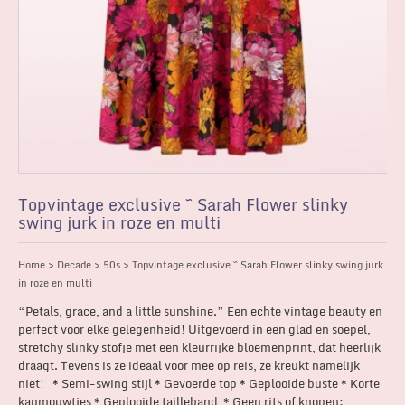
Topvintage exclusive ~ Sarah Flower slinky
swing jurk in roze en multi
Home
>
Decade
>
50s
> Topvintage exclusive ~ Sarah Flower slinky swing jurk
in roze en multi
“Petals, grace, and a little sunshine.” Een echte vintage beauty en
perfect voor elke gelegenheid! Uitgevoerd in een glad en soepel,
stretchy slinky stofje met een kleurrijke bloemenprint, dat heerlijk
draagt. Tevens is ze ideaal voor mee op reis, ze kreukt namelijk
niet! * Semi-swing stijl * Gevoerde top * Geplooide buste * Korte
kapmouwtjes * Geplooide tailleband * Geen rits of knopen;