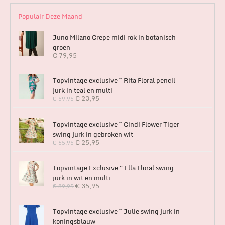
Populair Deze Maand
Juno Milano Crepe midi rok in botanisch
groen
€
79,95
Topvintage exclusive ~ Rita Floral pencil
jurk in teal en multi
€
23,95
€
59,95
Topvintage exclusive ~ Cindi Flower Tiger
swing jurk in gebroken wit
€
25,95
€
65,95
Topvintage Exclusive ~ Ella Floral swing
jurk in wit en multi
€
35,95
€
89,95
Topvintage exclusive ~ Julie swing jurk in
koningsblauw