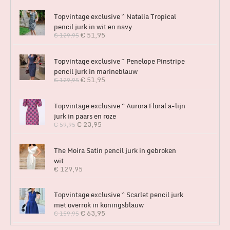
Topvintage exclusive ~ Natalia Tropical
pencil jurk in wit en navy
€
51,95
€
129,95
Topvintage exclusive ~ Penelope Pinstripe
pencil jurk in marineblauw
€
51,95
€
129,95
Topvintage exclusive ~ Aurora Floral a-lijn
jurk in paars en roze
€
23,95
€
59,95
The Moira Satin pencil jurk in gebroken
wit
€
129,95
Topvintage exclusive ~ Scarlet pencil jurk
met overrok in koningsblauw
€
63,95
€
159,95