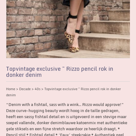
Topvintage exclusive ~ Rizzo pencil rok in
donker denim
Home
>
Decade
>
40s
> Topvintage exclusive ~ Rizzo pencil rok in donker
denim
“Denim with a fishtail, sass with a wink… Rizzo would approve!”
Deze curve-hugging beauty wordt hoog in de taille gedragen,
heeft een sassy fishtail detail en is uitgevoerd in een stevige maar
soepel vallende, donker denimblauwe katoenmix met authentieke
gele stiksels en een fijne stretch waardoor ze heerlijk draagt. *
Pencil stijl * Fishtail detail * ‘Faux’ steekzakje * Authentiek geel