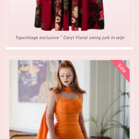
Topvintage exclusive ~ Caryl Floral swing jurk in wijn