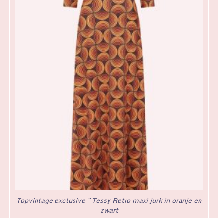
Topvintage exclusive ~ Tessy Retro maxi jurk in oranje en
zwart