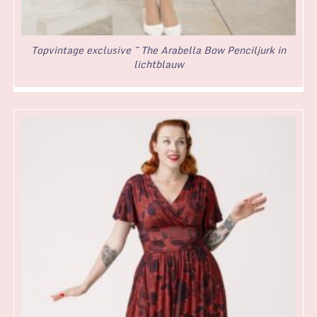
Topvintage exclusive ~ The Arabella Bow Penciljurk in
lichtblauw