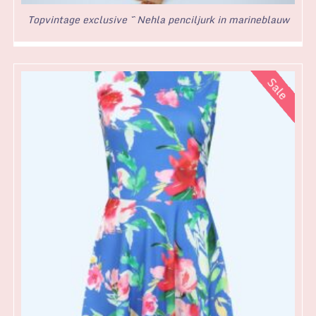
Topvintage exclusive ~ Nehla penciljurk in marineblauw