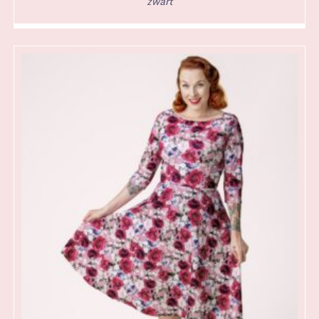
zwart