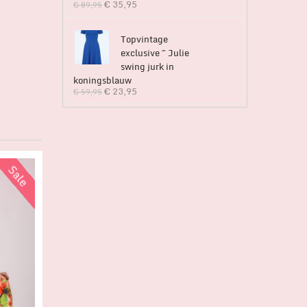
€
35,95
€
89,95
Topvintage
exclusive ~ Julie
swing jurk in
koningsblauw
€
23,95
€
59,95