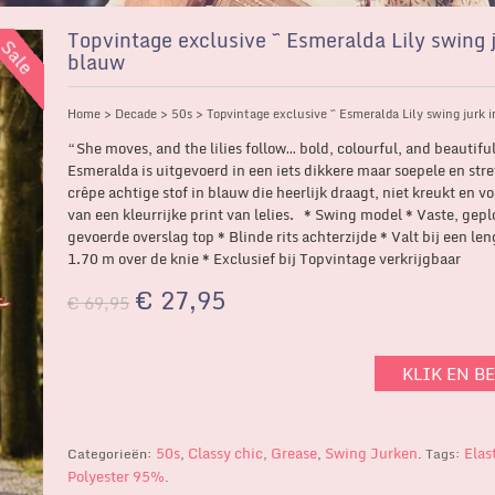
Topvintage exclusive ~ Esmeralda Lily swing j
blauw
Home
>
Decade
>
50s
> Topvintage exclusive ~ Esmeralda Lily swing jurk 
“She moves, and the lilies follow… bold, colourful, and beautiful
Esmeralda is uitgevoerd in een iets dikkere maar soepele en str
crêpe achtige stof in blauw die heerlijk draagt, niet kreukt en vo
van een kleurrijke print van lelies. * Swing model * Vaste, gepl
gevoerde overslag top * Blinde rits achterzijde * Valt bij een le
1.70 m over de knie * Exclusief bij Topvintage verkrijgbaar
€
27,95
€
69,95
KLIK EN B
50s
Classy chic
Grease
Swing Jurken
Elas
Categorieën:
,
,
,
.
Tags:
Polyester 95%
.