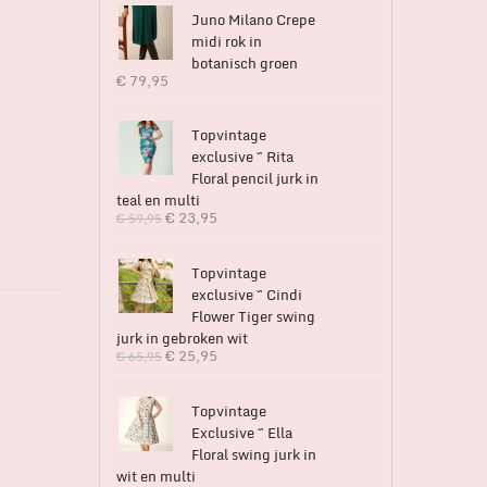
Juno Milano Crepe
midi rok in
botanisch groen
€
79,95
Topvintage
exclusive ~ Rita
Floral pencil jurk in
teal en multi
€
23,95
€
59,95
Topvintage
exclusive ~ Cindi
Flower Tiger swing
jurk in gebroken wit
€
25,95
€
65,95
Topvintage
Exclusive ~ Ella
Floral swing jurk in
wit en multi