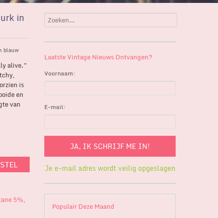
urk in
in blauw
Laatste Vintage Nieuws Ontvangen?
ly alive.”
Voornaam:
etchy,
orzien is
ooide en
ngte van
E-mail:
ESTEL
Je e-mail adres wordt veilig opgeslagen
tane 5%
,
Populair Deze Maand