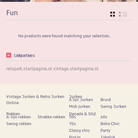
Fun
GRID
LIST
No products were found matching your selection.
Linkpartners
retojurk.startpagina.nl
vintage.startpagina.nl
Vintage Jurken & Retro Jurken
Jurken
A lijn Jurken
Bruid
Online
Midi jurken
Swing Jurken
Rokken
Decade & Stijl
A-lijn rokken
Strakke rokken
50s
60s
Swing rokken
70s
Boho Chic
Classy chic
Party
PinUp
Zakelijk