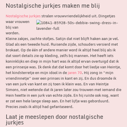
Nostalgische jurkjes maken me blij
Nostalgische jurkjes
stralen
vrouwvriendelijkheid uit. Dingetjes
waar vrouwen
blij van
worden.
Kleine zakjes, zachte stofjes. Satijn dat niet blijft haken aan je vel.
Glad als een tweede huid. Ruisende zijde, schouders versierd met
brokaat. Op de één of andere manier word ik altijd heel blij als ik
dat soort details zie op kleding, zelfs bij mannen. Het heeft iets
koninklijks en diep in mijn hart was ik altijd ervan overtuigd dat ik
een prinsesje was. Ik denk dat dat komt door het liedje van Heintje,
het kindsterretje en mijn idool in de
jaren 70
. Hij zong in “mijn
vriendinnetje” over een prinses in kant en zij. En dus droomde ik
van een jurk van kant en zij toen ik klein was. En van Heintje
Simons, niet wetende dat ik jaren later zou trouwen met iemand die
Hein heette in een jurk van echte zijde. En hij ruiste ook nog, want
er zat een hele lange sleep aan. En het lijfje was geborduurd.
Precies zoals ik altijd had gefantaseerd.
Laat je meeslepen door nostalgische
jurkjes