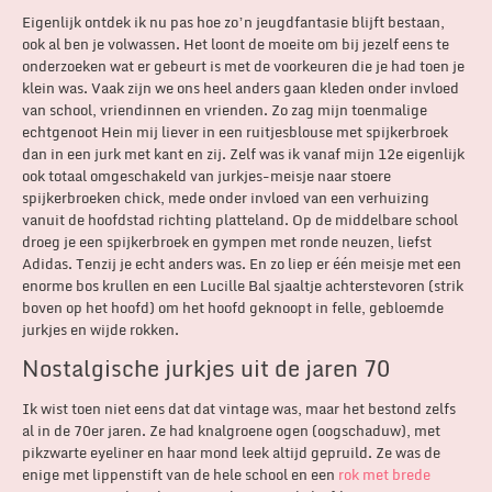
Eigenlijk ontdek ik nu pas hoe zo’n jeugdfantasie blijft bestaan,
ook al ben je volwassen. Het loont de moeite om bij jezelf eens te
onderzoeken wat er gebeurt is met de voorkeuren die je had toen je
klein was. Vaak zijn we ons heel anders gaan kleden onder invloed
van school, vriendinnen en vrienden. Zo zag mijn toenmalige
echtgenoot Hein mij liever in een ruitjesblouse met spijkerbroek
dan in een jurk met kant en zij. Zelf was ik vanaf mijn 12e eigenlijk
ook totaal omgeschakeld van jurkjes-meisje naar stoere
spijkerbroeken chick, mede onder invloed van een verhuizing
vanuit de hoofdstad richting platteland. Op de middelbare school
droeg je een spijkerbroek en gympen met ronde neuzen, liefst
Adidas. Tenzij je echt anders was. En zo liep er één meisje met een
enorme bos krullen en een Lucille Bal sjaaltje achterstevoren (strik
boven op het hoofd) om het hoofd geknoopt in felle, gebloemde
jurkjes en wijde rokken.
Nostalgische jurkjes uit de jaren 70
Ik wist toen niet eens dat dat vintage was, maar het bestond zelfs
al in de 70er jaren. Ze had knalgroene ogen (oogschaduw), met
pikzwarte eyeliner en haar mond leek altijd gepruild. Ze was de
enige met lippenstift van de hele school en een
rok met brede