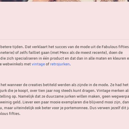
 betere tijden. Dat verklaart het succes van de mode uit de Fabulous fiftie
eterie) of zelfs failliet gaan (met Mexx als de meest recente), doen de
die zich specialiseren in één product en dat dan in alle maten en kleuren 
ele webwinkels met
vintage
of
retrojurken
.
et wanneer de creaties betiteld werden als zijnde in de mode. Ze had het 
e de jurk die je koopt, over tien jaar nog steeds kunt dragen. Vintage merken a
telling op. Namelijk dat ze duurzame jurken willen maken, geen wegwerpa
weinig geld. Liever een paar mooie exemplaren die blijvend mooi zijn, dan
u, maar uiteindelijk ook beter voor je portemonnee. Dus verwen jezelf dit 
ous fifties.