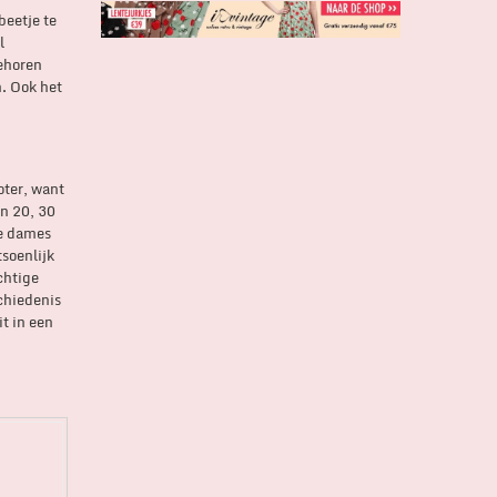
beetje te
l
behoren
n. Ook het
oter, want
en 20, 30
de dames
soenlijk
chtige
chiedenis
it in een