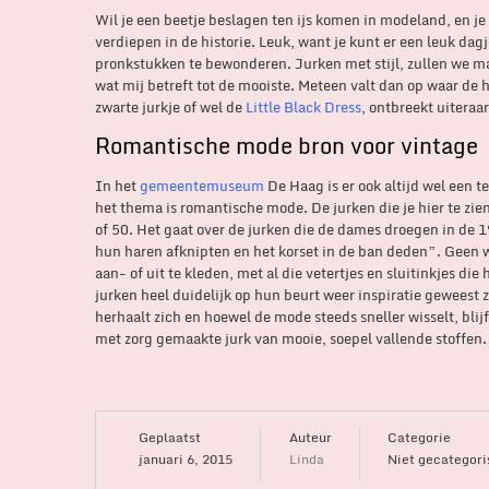
Wil je een beetje beslagen ten ijs komen in modeland, en je 
verdiepen in de historie. Leuk, want je kunt er een leuk da
pronkstukken te bewonderen. Jurken met stijl, zullen we ma
wat mij betreft tot de mooiste. Meteen valt dan op waar de
zwarte jurkje of wel de
Little Black Dress
, ontbreekt uiteraar
Romantische mode bron voor vintage
In het
gemeentemuseum
De Haag is er ook altijd wel een t
het thema is romantische mode. De jurken die je hier te zi
of 50. Het gaat over de jurken die de dames droegen in de
hun haren afknipten en het korset in de ban deden”. Geen w
aan- of uit te kleden, met al die vetertjes en sluitinkjes di
jurken heel duidelijk op hun beurt weer inspiratie geweest
herhaalt zich en hoewel de mode steeds sneller wisselt, blij
met zorg gemaakte jurk van mooie, soepel vallende stoffen.
Geplaatst
Auteur
Categorie
januari 6, 2015
Linda
Niet gecategori