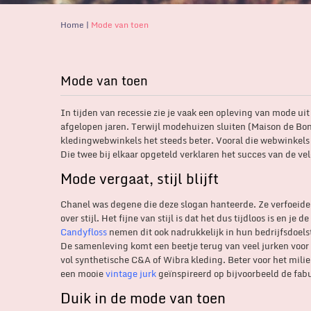
Home
|
Mode van toen
Mode van toen
In tijden van recessie zie je vaak een opleving van mode uit
afgelopen jaren. Terwijl modehuizen sluiten (Maison de Bonn
kledingwebwinkels het steeds beter. Vooral die webwinkels 
Die twee bij elkaar opgeteld verklaren het succes van de v
Mode vergaat, stijl blijft
Chanel was degene die deze slogan hanteerde. Ze verfoeide h
over stijl. Het fijne van stijl is dat het dus tijdloos is en j
Candyfloss
nemen dit ook nadrukkelijk in hun bedrijfsdoels
De samenleving komt een beetje terug van veel jurken voor 
vol synthetische C&A of Wibra kleding. Beter voor het milie
een mooie
vintage jurk
geïnspireerd op bijvoorbeeld de fabul
Duik in de mode van toen