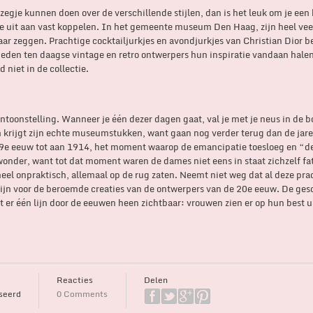
zegje kunnen doen over de verschillende stijlen, dan is het leuk om je een 
gje uit aan vast koppelen. In het gemeente museum Den Haag, zijn heel vee
ar zeggen. Prachtige cocktailjurkjes en avondjurkjes van Christian Dior 
 heden ten daagse vintage en retro ontwerpers hun inspiratie vandaan hale
d niet in de collectie.
entoonstelling. Wanneer je één dezer dagen gaat, val je met je neus in de b
en krijgt zijn echte museumstukken, want gaan nog verder terug dan de jar
 19e eeuw tot aan 1914, het moment waarop de emancipatie toesloeg en “
onder, want tot dat moment waren de dames niet eens in staat zichzelf fat
e heel onpraktisch, allemaal op de rug zaten. Neemt niet weg dat al deze pra
 zijn voor de beroemde creaties van de ontwerpers van de 20e eeuw. De ges
ft er één lijn door de eeuwen heen zichtbaar: vrouwen zien er op hun best u
Reacties
Delen
seerd
0 Comments