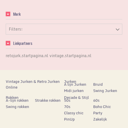
Merk
Filters:
Linkpartners
retojurk.startpagina.nl
vintage.startpagina.nl
Vintage Jurken & Retro Jurken
Jurken
A lijn Jurken
Bruid
Online
Midi jurken
Swing Jurken
Rokken
Decade & Stijl
A-lijn rokken
Strakke rokken
50s
60s
Swing rokken
70s
Boho Chic
Classy chic
Party
PinUp
Zakelijk