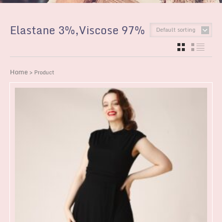
Elastane 3%,Viscose 97%
Default sorting
GRID
LIST
Home
> Product