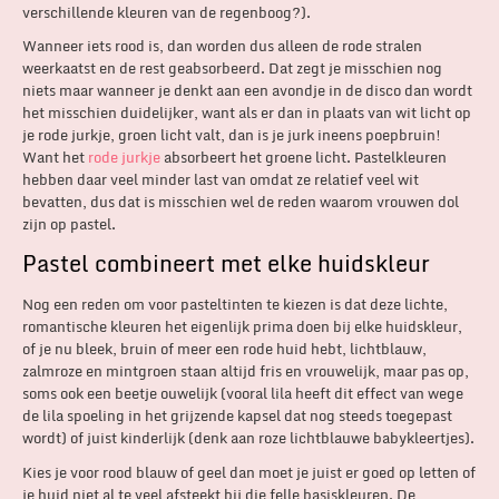
verschillende kleuren van de regenboog?).
Wanneer iets rood is, dan worden dus alleen de rode stralen
weerkaatst en de rest geabsorbeerd. Dat zegt je misschien nog
niets maar wanneer je denkt aan een avondje in de disco dan wordt
het misschien duidelijker, want als er dan in plaats van wit licht op
je rode jurkje, groen licht valt, dan is je jurk ineens poepbruin!
Want het
rode jurkje
absorbeert het groene licht. Pastelkleuren
hebben daar veel minder last van omdat ze relatief veel wit
bevatten, dus dat is misschien wel de reden waarom vrouwen dol
zijn op pastel.
Pastel combineert met elke huidskleur
Nog een reden om voor pasteltinten te kiezen is dat deze lichte,
romantische kleuren het eigenlijk prima doen bij elke huidskleur,
of je nu bleek, bruin of meer een rode huid hebt, lichtblauw,
zalmroze en mintgroen staan altijd fris en vrouwelijk, maar pas op,
soms ook een beetje ouwelijk (vooral lila heeft dit effect van wege
de lila spoeling in het grijzende kapsel dat nog steeds toegepast
wordt) of juist kinderlijk (denk aan roze lichtblauwe babykleertjes).
Kies je voor rood blauw of geel dan moet je juist er goed op letten of
je huid niet al te veel afsteekt bij die felle basiskleuren. De