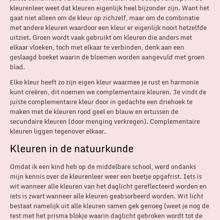
kleurenleer weet dat kleuren eigenlijk heel bijzonder zijn. Want het
gaat niet alleen om de kleur op zichzelf, maar om de combinatie
met andere kleuren waardoor een kleur er eigenlijk nooit hetzelfde
uitziet. Groen wordt vaak gebruikt om kleuren die anders met
elkaar vloeken, toch met elkaar te verbinden, denk aan een
geslaagd boeket waarin de bloemen worden aangevuld met groen
blad.
Elke kleur heeft zo zijn eigen kleur waarmee je rust en harmonie
kunt creëren, dit noemen we complementaire kleuren. Je vindt de
juiste complementaire kleur door in gedachte een driehoek te
maken met de kleuren rood geel en blauw en ertussen de
secundaire kleuren (door menging verkregen). Complementaire
kleuren liggen tegenover elkaar.
Kleuren in de natuurkunde
Omdat ik een kind heb op de middelbare school, werd ondanks
mijn kennis over de kleurenleer weer een beetje opgefrist. Iets is
wit wanneer alle kleuren van het daglicht gereflecteerd worden en
iets is zwart wanneer alle kleuren geabsorbeerd worden. Wit licht
bestaat namelijk uit alle kleuren samen gek genoeg (weet je nog de
test met het prisma blokje waarin daglicht gebroken wordt tot de