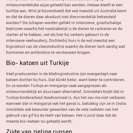
milieuvriendelijke wijze geteeld kan worden. Helaas kleeft er een
luchtje aan. Wist je bijvoorbeeld dat wol meestal uit Australië komt
en dat de dieren daar absoluut niet diervriendelijk behandeld
worden? De schapen worden gefokt in intensieve, grootschalige
bedrijven waarbij het noodzakelijk is de dieren te castreren en de
starten af te hakken, net als hier bij varkens gebeurt in de
intensieve veehouderij. Dichterbij huis is de wol meestal een
bijproduct van de vleesindustrie waarbij de dieren toch aardig wat
hormonen en antibiotica te verstouwen krijgen.
Bio- katoen uit Turkije
Veel producenten in de kledingindustrie zijn overgestapt naar
katoen dichter bij huis. Dat klinkt beter, want beter te controleren.
En zo worden Turkije en Hongarije vaak aangeprezen als
milieuvriendelijk en duurzaam alternatief. Inmiddels blijkt dat in
Turkije kinderarbeid doodnormaal is, dus het zou me niet verbazen
wanneer dat in Hongarije ook het geval is. Gelukkig zijn ze in India
inmiddels ook bewuster geworden van de vele nadelen van het
gebruik van gif bij de teelt van katoen. Het is juist daar dat de
meeste bio-katoen nu geteeld wordt.
Zijde van zielige rupsen