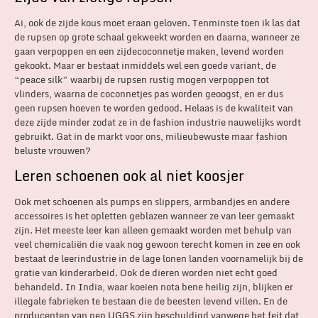
Ai, ook de zijde kous moet eraan geloven. Tenminste toen ik las dat
de rupsen op grote schaal gekweekt worden en daarna, wanneer ze
gaan verpoppen en een zijdecoconnetje maken, levend worden
gekookt. Maar er bestaat inmiddels wel een goede variant, de
“peace silk” waarbij de rupsen rustig mogen verpoppen tot
vlinders, waarna de coconnetjes pas worden geoogst, en er dus
geen rupsen hoeven te worden gedood. Helaas is de kwaliteit van
deze zijde minder zodat ze in de fashion industrie nauwelijks wordt
gebruikt. Gat in de markt voor ons, milieubewuste maar fashion
beluste vrouwen?
Leren schoenen ook al niet koosjer
Ook met schoenen als pumps en slippers, armbandjes en andere
accessoires is het opletten geblazen wanneer ze van leer gemaakt
zijn. Het meeste leer kan alleen gemaakt worden met behulp van
veel chemicaliën die vaak nog gewoon terecht komen in zee en ook
bestaat de leerindustrie in de lage lonen landen voornamelijk bij de
gratie van kinderarbeid. Ook de dieren worden niet echt goed
behandeld. In India, waar koeien nota bene heilig zijn, blijken er
illegale fabrieken te bestaan die de beesten levend villen. En de
producenten van nep UGGS zijn beschuldigd vanwege het feit dat