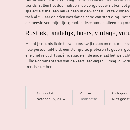
trends, zullen het door hebben: de vorige eeuw zit bomvol g
spelers als snel een leuke baan in de wacht blijkt te kunnen 
toch al 25 jaar geleden was dat de serie van start ging. N
de meeste van mijn tijdsgenoten deze namen alleen nog maa
Rustiek, landelijk, boers, vintage, vro
Mocht je net als ik de tel weleens kwijt raken en niet mee
hele persoonlijkheid, een stempeltje proberen te geven: geloo
ene vind je outfit supèr rustique en de ander zal het wellicht 
lullige commentaren van de kaart laat vegen. Draag jouw rust
trendsetter bent.
Geplaatst
Auteur
Categorie
oktober 15, 2014
Jeannette
Niet gecat