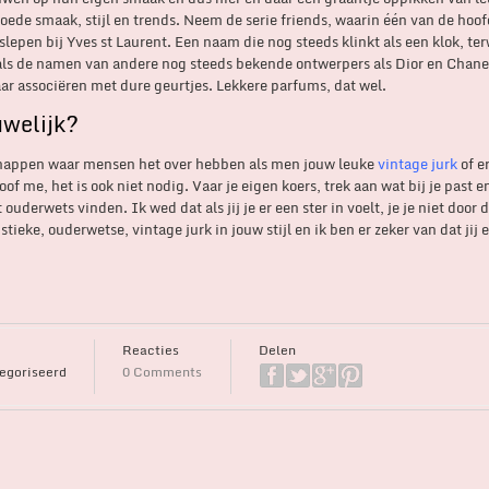
oede smaak, stijl en trends. Neem de serie friends, waarin één van de hoof
slepen bij Yves st Laurent. Een naam die nog steeds klinkt als een klok, ter
et als de namen van andere nog steeds bekende ontwerpers als Dior en Chane
r associëren met dure geurtjes. Lekkere parfums, dat wel.
uwelijk?
r snappen waar mensen het over hebben als men jouw leuke
vintage jurk
of e
f me, het is ook niet nodig. Vaar je eigen koers, trek aan wat bij je past en
ouderwets vinden. Ik wed dat als jij je er een ster in voelt, je je niet door d
ieke, ouderwetse, vintage jurk in jouw stijl en ik ben er zeker van dat jij 
Reacties
Delen
egoriseerd
0 Comments