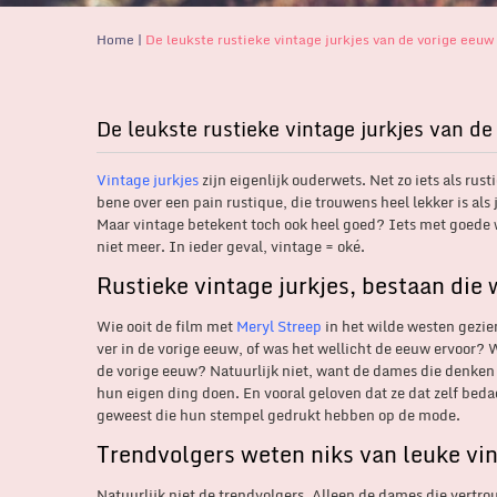
Home
|
De leukste rustieke vintage jurkjes van de vorige eeuw
De leukste rustieke vintage jurkjes van de
Vintage jurkjes
zijn eigenlijk ouderwets. Net zo iets als ru
bene over een pain rustique, die trouwens heel lekker is 
Maar vintage betekent toch ook heel goed? Iets met goede 
niet meer. In ieder geval, vintage = oké.
Rustieke vintage jurkjes, bestaan die 
Wie ooit de film met
Meryl Streep
in het wilde westen gezie
ver in de vorige eeuw, of was het wellicht de eeuw ervoor?
de vorige eeuw? Natuurlijk niet, want de dames die denken d
hun eigen ding doen. En vooral geloven dat ze dat zelf beda
geweest die hun stempel gedrukt hebben op de mode.
Trendvolgers weten niks van leuke vin
Natuurlijk niet de trendvolgers. Alleen de dames die vertr