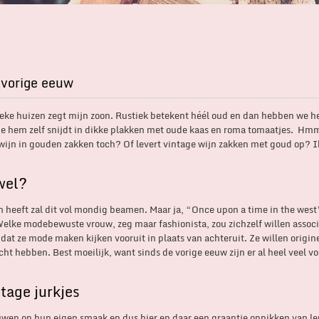
 vorige eeuw
stieke huizen zegt mijn zoon. Rustiek betekent héél oud en dan hebben we h
als je hem zelf snijdt in dikke plakken met oude kaas en roma tomaatjes.
wijn in gouden zakken toch? Of levert vintage wijn zakken met goud op? I
wel?
n heeft zal dit vol mondig beamen. Maar ja, “Once upon a time in the west
 Welke modebewuste vrouw, zeg maar fashionista, zou zichzelf willen assoc
at ze mode maken kijken vooruit in plaats van achteruit. Ze willen origine
cht hebben. Best moeilijk, want sinds de vorige eeuw zijn er al heel veel v
tage jurkjes
ouwen op hun eigen smaak en dus hier en daar een graantje oppikken van l