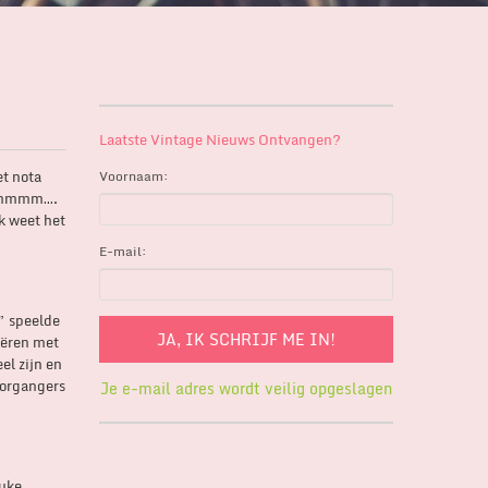
Laatste Vintage Nieuws Ontvangen?
et nota
Voornaam:
 Hmmmmm….
k weet het
E-mail:
” speelde
iëren met
el zijn en
oorgangers
Je e-mail adres wordt veilig opgeslagen
euke