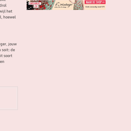
drol
wijl het
l, hoewel
rger, jouw
 soit; de
it soort
een