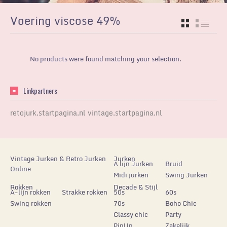
Voering viscose 49%
GRID
LIST
No products were found matching your selection.
Linkpartners
retojurk.startpagina.nl
vintage.startpagina.nl
Vintage Jurken & Retro Jurken
Jurken
A lijn Jurken
Bruid
Online
Midi jurken
Swing Jurken
Rokken
Decade & Stijl
A-lijn rokken
Strakke rokken
50s
60s
Swing rokken
70s
Boho Chic
Classy chic
Party
PinUp
Zakelijk