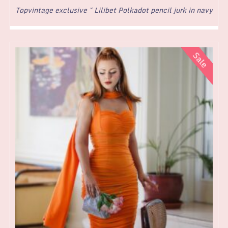
Topvintage exclusive ~ Lilibet Polkadot pencil jurk in navy