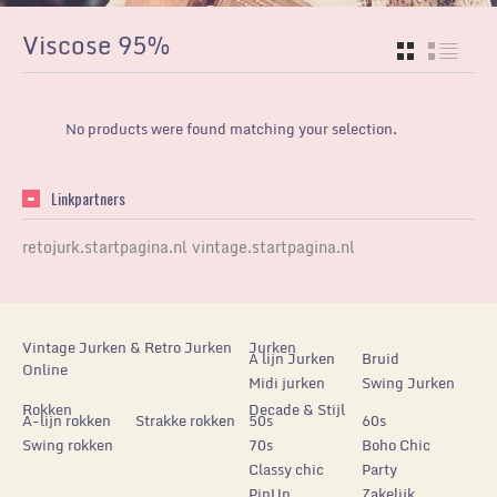
Viscose 95%
GRID
LIST
No products were found matching your selection.
Linkpartners
retojurk.startpagina.nl
vintage.startpagina.nl
Vintage Jurken & Retro Jurken
Jurken
A lijn Jurken
Bruid
Online
Midi jurken
Swing Jurken
Rokken
Decade & Stijl
A-lijn rokken
Strakke rokken
50s
60s
Swing rokken
70s
Boho Chic
Classy chic
Party
PinUp
Zakelijk