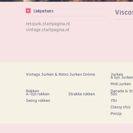
Visco
Linkpartners
retojurk.startpagina.nl
vintage.startpagina.nl
Vintage Jurken & Retro Jurken Online
Jurken
A lijn Jurke
Midi jurken
Rokken
Decade & Sti
A-lijn rokken
Strakke rokken
50s
Swing rokken
70s
Classy chic
PinUp