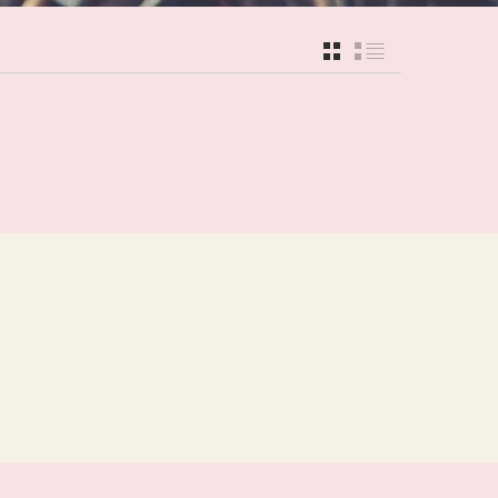
GRID
LIST