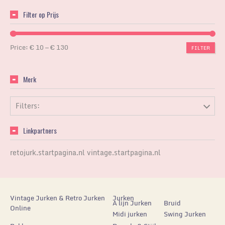
Filter op Prijs
Price:
€ 10
—
€ 130
FILTER
Merk
Filters:
Linkpartners
retojurk.startpagina.nl
vintage.startpagina.nl
Vintage Jurken & Retro Jurken
Jurken
A lijn Jurken
Bruid
Online
Midi jurken
Swing Jurken