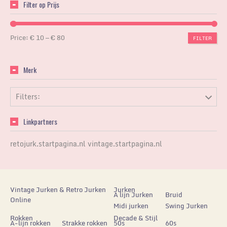
Filter op Prijs
Price:
€ 10
—
€ 80
FILTER
Merk
Filters:
Linkpartners
retojurk.startpagina.nl
vintage.startpagina.nl
Vintage Jurken & Retro Jurken
Jurken
A lijn Jurken
Bruid
Online
Midi jurken
Swing Jurken
Rokken
Decade & Stijl
A-lijn rokken
Strakke rokken
50s
60s