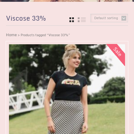
Viscose 33%
Default sorting
GRID
LIST
Home
> Products tagged “Viscose 33%”