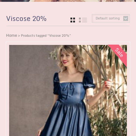
Viscose 20%
Default sorting
GRID
LIST
Home
> Products tagged “Viscose 20%”