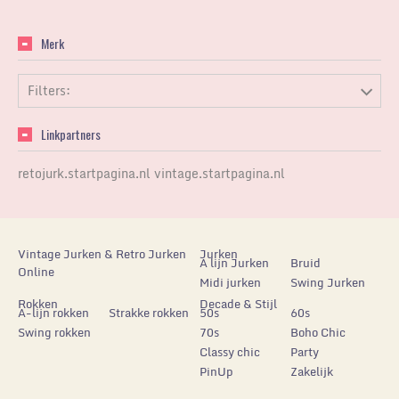
Merk
Filters:
Linkpartners
retojurk.startpagina.nl
vintage.startpagina.nl
Vintage Jurken & Retro Jurken
Jurken
A lijn Jurken
Bruid
Online
Midi jurken
Swing Jurken
Rokken
Decade & Stijl
A-lijn rokken
Strakke rokken
50s
60s
Swing rokken
70s
Boho Chic
Classy chic
Party
PinUp
Zakelijk