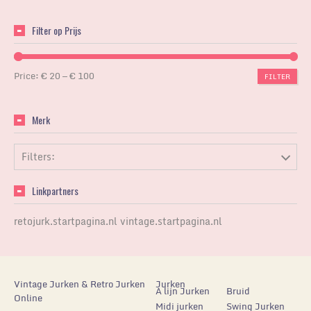
Filter op Prijs
Price:
€ 20
—
€ 100
FILTER
Merk
Filters:
Linkpartners
retojurk.startpagina.nl
vintage.startpagina.nl
Vintage Jurken & Retro Jurken
Jurken
A lijn Jurken
Bruid
Online
Midi jurken
Swing Jurken