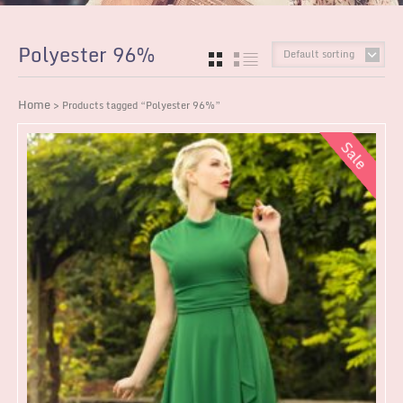
Polyester 96%
Default sorting
GRID
LIST
Home
> Products tagged “Polyester 96%”