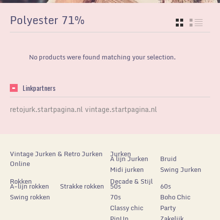
Polyester 71%
GRID
LIST
No products were found matching your selection.
Linkpartners
retojurk.startpagina.nl
vintage.startpagina.nl
Vintage Jurken & Retro Jurken
Jurken
A lijn Jurken
Bruid
Online
Midi jurken
Swing Jurken
Rokken
Decade & Stijl
A-lijn rokken
Strakke rokken
50s
60s
Swing rokken
70s
Boho Chic
Classy chic
Party
PinUp
Zakelijk