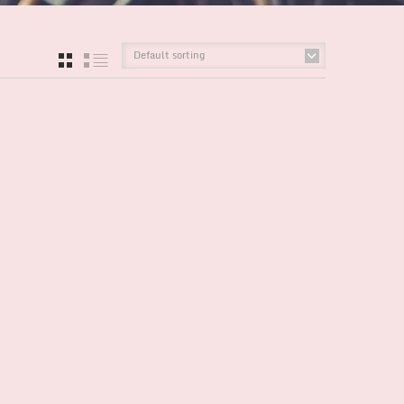
Default sorting
GRID
LIST