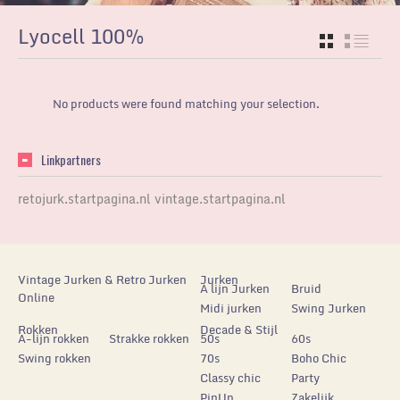
Lyocell 100%
GRID
LIST
No products were found matching your selection.
Linkpartners
retojurk.startpagina.nl
vintage.startpagina.nl
Vintage Jurken & Retro Jurken
Jurken
A lijn Jurken
Bruid
Online
Midi jurken
Swing Jurken
Rokken
Decade & Stijl
A-lijn rokken
Strakke rokken
50s
60s
Swing rokken
70s
Boho Chic
Classy chic
Party
PinUp
Zakelijk