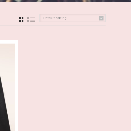
Default sorting
GRID
LIST