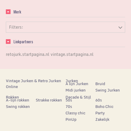
Merk
Filters:
Linkpartners
retojurk.startpagina.nl
vintage.startpagina.nl
Vintage Jurken & Retro Jurken
Jurken
A lijn Jurken
Bruid
Online
Midi jurken
Swing Jurken
Rokken
Decade & Stijl
A-lijn rokken
Strakke rokken
50s
60s
Swing rokken
70s
Boho Chic
Classy chic
Party
PinUp
Zakelijk