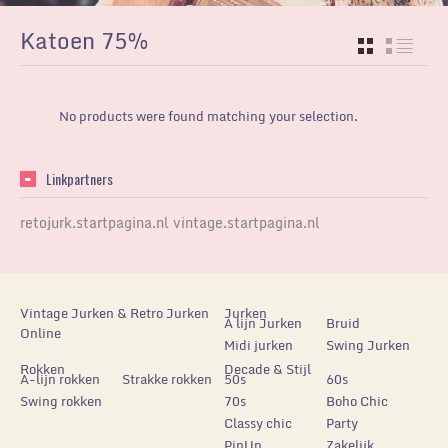
Katoen 75%
GRID
LIST
No products were found matching your selection.
Linkpartners
retojurk.startpagina.nl
vintage.startpagina.nl
Vintage Jurken & Retro Jurken
Jurken
A lijn Jurken
Bruid
Online
Midi jurken
Swing Jurken
Rokken
Decade & Stijl
A-lijn rokken
Strakke rokken
50s
60s
Swing rokken
70s
Boho Chic
Classy chic
Party
PinUp
Zakelijk