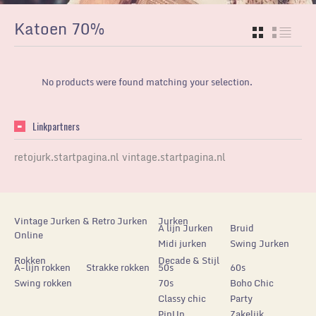
Katoen 70%
GRID
LIST
No products were found matching your selection.
Linkpartners
retojurk.startpagina.nl
vintage.startpagina.nl
Vintage Jurken & Retro Jurken
Jurken
A lijn Jurken
Bruid
Online
Midi jurken
Swing Jurken
Rokken
Decade & Stijl
A-lijn rokken
Strakke rokken
50s
60s
Swing rokken
70s
Boho Chic
Classy chic
Party
PinUp
Zakelijk