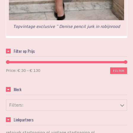
Topvintage exclusive ~ Denise pencil jurk in robijnrood
Filter op Prijs
Price:
€ 30
—
€ 130
FILTER
Merk
Filters:
Linkpartners
retojurk.startpagina.nl
vintage.startpagina.nl