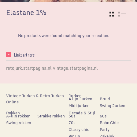
Elastane 1%
GRID
LIST
No products were found matching your selection.
Linkpartners
retojurk.startpagina.nl
vintage.startpagina.nl
Vintage Jurken & Retro Jurken
Jurken
A lijn Jurken
Bruid
Online
Midi jurken
Swing Jurken
Rokken
Decade & Stijl
A-lijn rokken
Strakke rokken
50s
60s
Swing rokken
70s
Boho Chic
Classy chic
Party
PinUp
Zakelijk