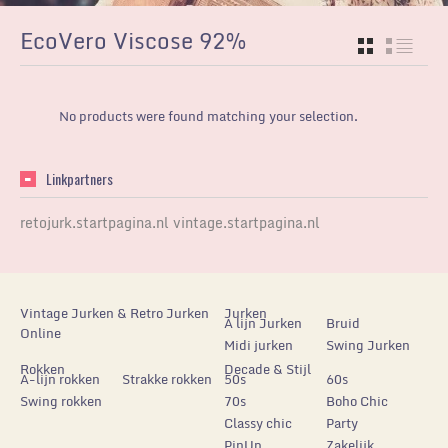
EcoVero Viscose 92%
GRID
LIST
No products were found matching your selection.
Linkpartners
retojurk.startpagina.nl
vintage.startpagina.nl
Vintage Jurken & Retro Jurken
Jurken
A lijn Jurken
Bruid
Online
Midi jurken
Swing Jurken
Rokken
Decade & Stijl
A-lijn rokken
Strakke rokken
50s
60s
Swing rokken
70s
Boho Chic
Classy chic
Party
PinUp
Zakelijk