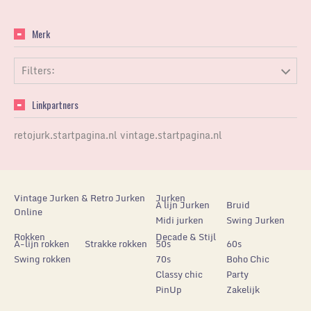
Merk
Filters:
Linkpartners
retojurk.startpagina.nl
vintage.startpagina.nl
Vintage Jurken & Retro Jurken
Jurken
A lijn Jurken
Bruid
Online
Midi jurken
Swing Jurken
Rokken
Decade & Stijl
A-lijn rokken
Strakke rokken
50s
60s
Swing rokken
70s
Boho Chic
Classy chic
Party
PinUp
Zakelijk